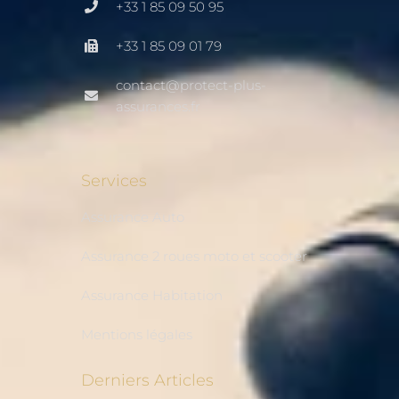
+33 1 85 09 50 95
+33 1 85 09 01 79
contact@protect-plus-
assurances.fr
Services
Assurance Auto
Assurance 2 roues moto et scooter
Assurance Habitation
Mentions légales
Derniers Articles