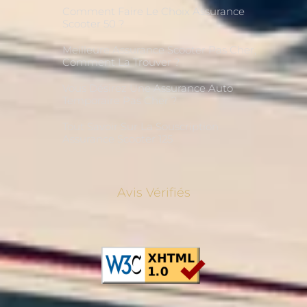
Comment Faire Le Choix Assurance
Scooter 50 ?
Meilleure Assurance Scooter Pas Cher,
Comment La Trouver ?
Vous Désirez Une Assurance Auto
Temporaire Pas Cher ?
Tout Savoir Sur La Souscription
Assurance Scooter 125
Avis Vérifiés