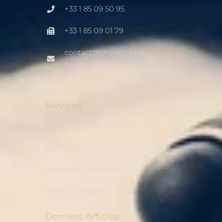
+33 1 85 09 50 95
+33 1 85 09 01 79
contact@protect-plus-
assurances.fr
Services
Assurance Auto
Assurance 2 roues moto et scooter
Assurance Habitation
Mentions légales
Derniers Articles