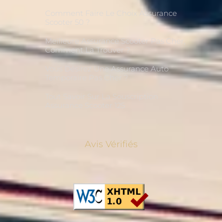
Comment Faire Le Choix Assurance
Scooter 50 ?
Meilleure Assurance Scooter Pas Cher,
Comment La Trouver ?
Vous Désirez Une Assurance Auto
Temporaire Pas Cher ?
Tout Savoir Sur La Souscription
Assurance Scooter 125
Avis Vérifiés