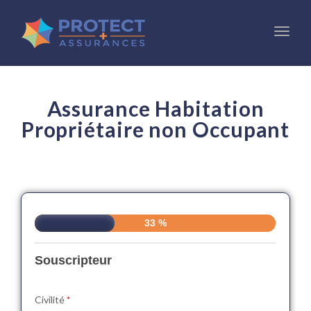
Toggl
Assurance Habitation
Propriétaire non Occupant
33 %
Si vous
êtes un
humain,
Souscripteur
ne
remplissez
Civilité
*
pas ce