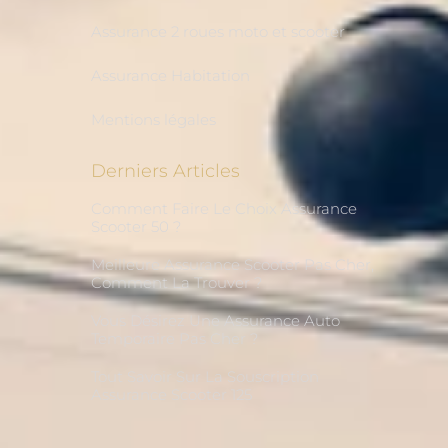
Assurance 2 roues moto et scooter
Assurance Habitation
Mentions légales
Derniers Articles
Comment Faire Le Choix Assurance
Scooter 50 ?
Meilleure Assurance Scooter Pas Cher,
Comment La Trouver ?
Vous Désirez Une Assurance Auto
Temporaire Pas Cher ?
Tout Savoir Sur La Souscription
Assurance Scooter 125