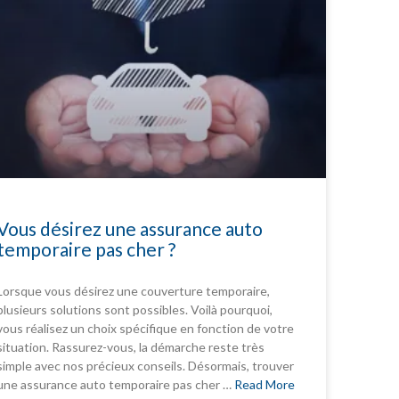
Vous désirez une assurance auto
temporaire pas cher ?
Lorsque vous désirez une couverture temporaire,
plusieurs solutions sont possibles. Voilà pourquoi,
vous réalisez un choix spécifique en fonction de votre
situation. Rassurez-vous, la démarche reste très
simple avec nos précieux conseils. Désormais, trouver
une assurance auto temporaire pas cher …
Read More