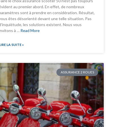
Faire le choix assurance scooter 50 n’est pas toujours
évident au premier abord. En effet, de nombreux
paramètres sont à prendre en considération. Résultat,
vous êtes désorienté devant une telle situation. Pas
d’inquiétude, les solutions existent. Nous vous
invitons à …
Read More
LIRE LA SUITE »
ASSURANCE 2 ROUES