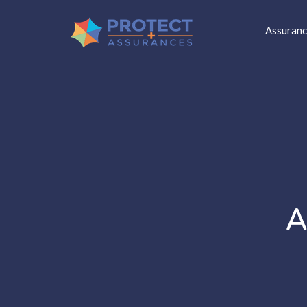
Assuranc
A