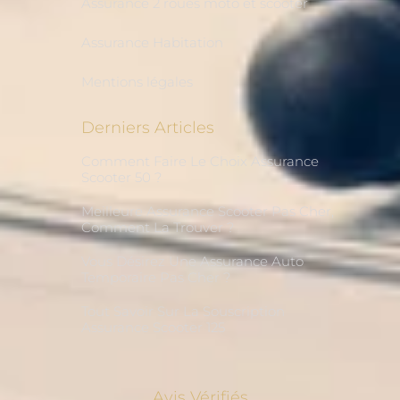
Assurance 2 roues moto et scooter
Assurance Habitation
Mentions légales
Derniers Articles
Comment Faire Le Choix Assurance
Scooter 50 ?
Meilleure Assurance Scooter Pas Cher,
Comment La Trouver ?
Vous Désirez Une Assurance Auto
Temporaire Pas Cher ?
Tout Savoir Sur La Souscription
Assurance Scooter 125
Avis Vérifiés