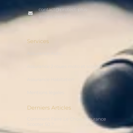
contact@protect-plus-
assurances.fr
Services
Assurance Auto
Assurance 2 roues moto et scooter
Assurance Habitation
Mentions légales
Derniers Articles
Comment Faire Le Choix Assurance
Scooter 50 ?