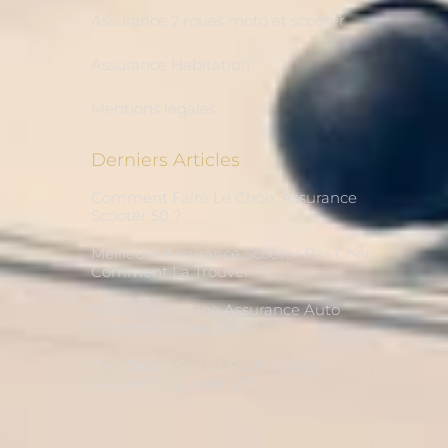
Assurance 2 roues moto et scooter
Assurance Habitation
Mentions légales
Derniers Articles
Comment Faire Le Choix Assurance
Scooter 50 ?
Meilleure Assurance Scooter Pas Cher,
Comment La Trouver ?
Vous Désirez Une Assurance Auto
Temporaire Pas Cher ?
Tout Savoir Sur La Souscription
Assurance Scooter 125