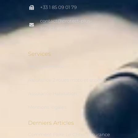
+33 1 85 09 01 79
contact@protect-plus-
assurances.fr
Services
Assurance Auto
Assurance 2 roues moto et scooter
Assurance Habitation
Mentions légales
Derniers Articles
Comment Faire Le Choix Assurance