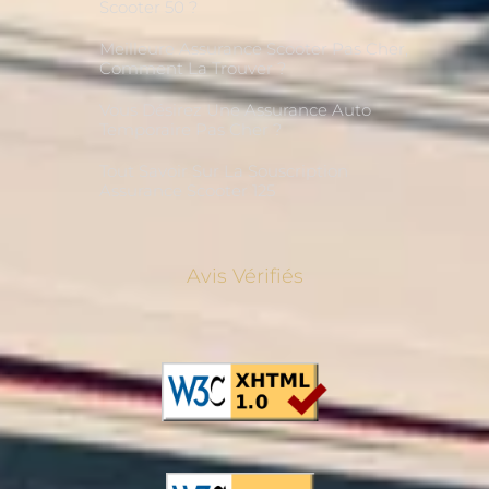
Scooter 50 ?
Meilleure Assurance Scooter Pas Cher,
Comment La Trouver ?
Vous Désirez Une Assurance Auto
Temporaire Pas Cher ?
Tout Savoir Sur La Souscription
Assurance Scooter 125
Avis Vérifiés