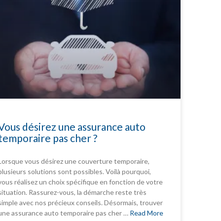
Vous désirez une assurance auto
temporaire pas cher ?
Lorsque vous désirez une couverture temporaire,
plusieurs solutions sont possibles. Voilà pourquoi,
vous réalisez un choix spécifique en fonction de votre
situation. Rassurez-vous, la démarche reste très
simple avec nos précieux conseils. Désormais, trouver
une assurance auto temporaire pas cher …
Read More