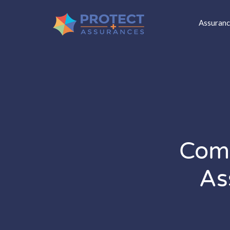
Assuranc
Comm
As