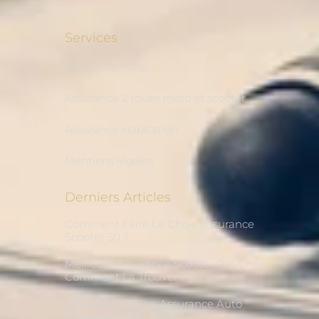
Services
Assurance Auto
Assurance 2 roues moto et scooter
Assurance Habitation
Mentions légales
Derniers Articles
Comment Faire Le Choix Assurance
Scooter 50 ?
Meilleure Assurance Scooter Pas Cher,
Comment La Trouver ?
Vous Désirez Une Assurance Auto
Temporaire Pas Cher ?