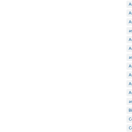
A
A
A
a
A
A
a
A
A
A
A
a
B
C
C