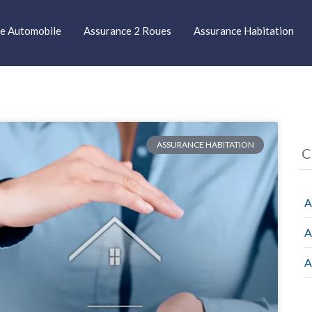
e Automobile
Assurance 2 Roues
Assurance Habitation
ASSURANCE HABITATION
C
A
A
A