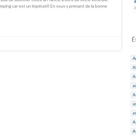
a
amping car est un impératif. En vous y prenant de la bonne
2
É
A
A
A
a
A
a
a
A
A