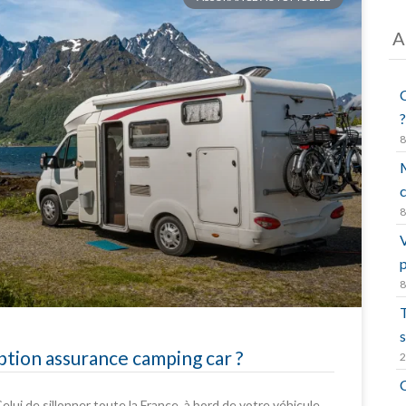
A
?
8
M
8
p
8
T
tion assurance camping car ?
2
elui de sillonner toute la France, à bord de votre véhicule.