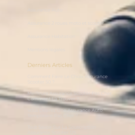
Assurance Auto
Assurance 2 roues moto et scooter
Assurance Habitation
Mentions légales
Derniers Articles
Comment Faire Le Choix Assurance
Scooter 50 ?
Meilleure Assurance Scooter Pas Cher,
Comment La Trouver ?
Vous Désirez Une Assurance Auto
Temporaire Pas Cher ?
Tout Savoir Sur La Souscription
Assurance Scooter 125