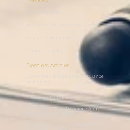
Services
Assurance Auto
Assurance 2 roues moto et scooter
Assurance Habitation
Mentions légales
Derniers Articles
Comment Faire Le Choix Assurance
Scooter 50 ?
Meilleure Assurance Scooter Pas Cher,
Comment La Trouver ?
Vous Désirez Une Assurance Auto
Temporaire Pas Cher ?
Tout Savoir Sur La Souscription