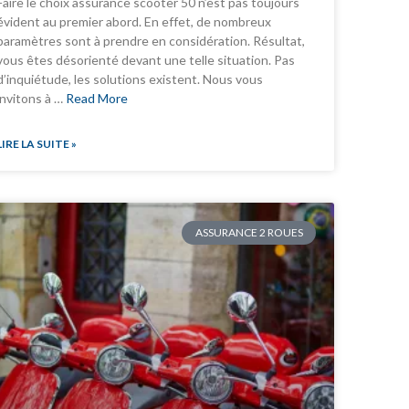
Faire le choix assurance scooter 50 n’est pas toujours
évident au premier abord. En effet, de nombreux
paramètres sont à prendre en considération. Résultat,
vous êtes désorienté devant une telle situation. Pas
d’inquiétude, les solutions existent. Nous vous
invitons à …
Read More
LIRE LA SUITE »
ASSURANCE 2 ROUES