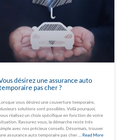
Vous désirez une assurance auto
temporaire pas cher ?
Lorsque vous désirez une couverture temporaire,
plusieurs solutions sont possibles. Voilà pourquoi,
vous réalisez un choix spécifique en fonction de votre
situation. Rassurez-vous, la démarche reste très
simple avec nos précieux conseils. Désormais, trouver
une assurance auto temporaire pas cher …
Read More