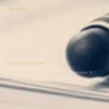
Services
Assurance Auto
Assurance 2 roues moto et scooter
Assurance Habitation
Mentions légales
Derniers Articles
Comment Faire Le Choix Assurance Scooter 50 ?
Meilleure Assurance Scooter Pas Cher, Comment La
Trouver ?
Vous Désirez Une Assurance Auto Temporaire Pas Cher
?
Tout Savoir Sur La Souscription Assurance Scooter 125