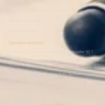
Assurance 2 roues moto et scooter
Assurance Habitation
Mentions légales
Derniers Articles
Comment Faire Le Choix Assurance Scooter 50 ?
Meilleure Assurance Scooter Pas Cher, Comment La
Trouver ?
Vous Désirez Une Assurance Auto Temporaire Pas Cher
?
Tout Savoir Sur La Souscription Assurance Scooter 125