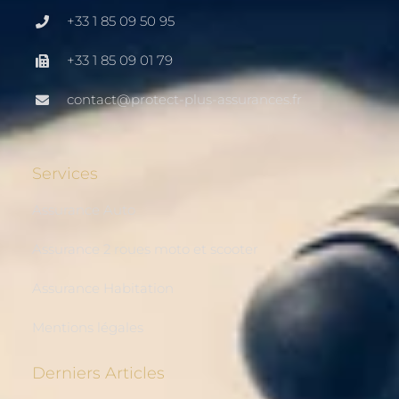
+33 1 85 09 50 95
+33 1 85 09 01 79
contact@protect-plus-assurances.fr
Services
Assurance Auto
Assurance 2 roues moto et scooter
Assurance Habitation
Mentions légales
Derniers Articles